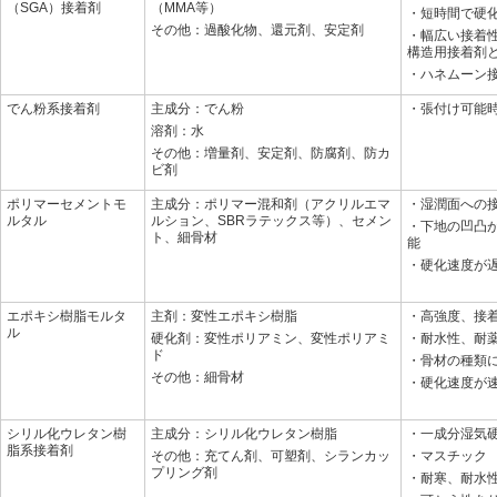
（SGA）接着剤
（MMA等）
・短時間で硬
その他：過酸化物、還元剤、安定剤
・幅広い接着
構造用接着剤
・ハネムーン
でん粉系接着剤
主成分：でん粉
・張付け可能
溶剤：水
その他：増量剤、安定剤、防腐剤、防カ
ビ剤
ポリマーセメントモ
主成分：ポリマー混和剤（アクリルエマ
・湿潤面への
ルタル
ルション、SBRラテックス等）、セメン
・下地の凹凸
ト、細骨材
能
・硬化速度が
エポキシ樹脂モルタ
主剤：変性エポキシ樹脂
・高強度、接
ル
硬化剤：変性ポリアミン、変性ポリアミ
・耐水性、耐
ド
・骨材の種類
その他：細骨材
・硬化速度が
シリル化ウレタン樹
主成分：シリル化ウレタン樹脂
・一成分湿気
脂系接着剤
その他：充てん剤、可塑剤、シランカッ
・マスチック
プリング剤
・耐寒、耐水