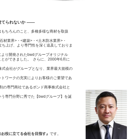
建てられないか
——
はもちろんのこと、多種多様な商材を取扱
石材業界>・<建築>・<土木防水業界>・
立ち上げ、より専門性を深く追及しておりま
より開発されたbwdグループオリジナル
とができました。 さらに、2000年6月に
株式会社がグループとなり、業界最大規模の
ットワークの充実によりお客様のご要望であ
着剤の専門商社であるボンド商事株式会社と
う専門分野に秀でた【bwdグループ】を誕
のお役に立てる会社を目指す』
です。