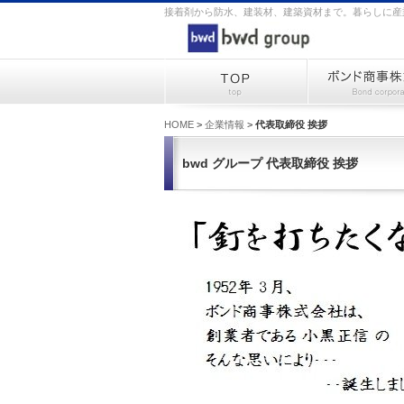
接着剤から防水、建装材、建築資材まで。暮らしに産
HOME
>
企業情報
>
代表取締役 挨拶
bwd グループ 代表取締役 挨拶