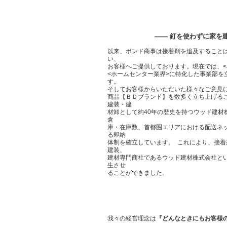
——
釘を使わずに家を
以来、ボンド商事は接着剤を追及すること
い、
お客様へご提供しております。現在では、<
<ホームセンター業界>に特化した事業部を
す。
そしてお客様からいただいた様々なご意見に
商品【ＢＤブランド】を数多く立ち上げるこ
建装・建
材卸として約40年の歴史を持つウッド建材
倉
庫・在庫数、首都圏エリアにおける配送ネ
る即納
体制を確立しています。 これにより、接
建装、
建材専門商社であるウッド建材株式会社とい
生させ
ることができました。
我々の経営理念は
『どんなときにもお客様